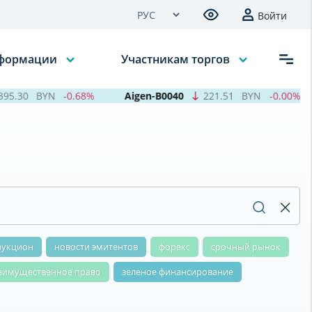
Войти
нформации
Участникам торгов
5.30
BYN
-0.68%
Aigen-B0040
221.51
BYN
-0.00%
аукцион
новости эмитентов
форекс
срочный рынок
еимущественное право
зеленое финансирование