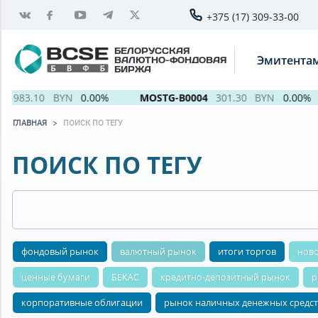
+375 (17) 309-33-00
БЕЛОРУССКАЯ
Эмитента
ВАЛЮТНО-ФОНДОВАЯ
БИРЖА
2 983.10
BYN
0.00%
MOSTG-B0004
301.30
BYN
0.00%
ГЛАВНАЯ
ПОИСК ПО ТЕГУ
ПОИСК ПО ТЕГУ
фондовый рынок
валютный рынок
итоги торгов
нов
ценные бумаги
БЕКАС
кредитно-депозитный рынок
р
корпоративные облигации
рынок наличных денежных средст