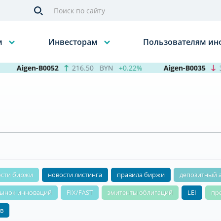
м
Инвесторам
Пользователям и
Aigen-B0052
216.50
BYN
+0.22%
Aigen-B0035
39
ости биржи
новости листинга
правила биржи
депозитный 
ынок инноваций
FIX/FAST
эмитенты облигаций
LEI
пр
в