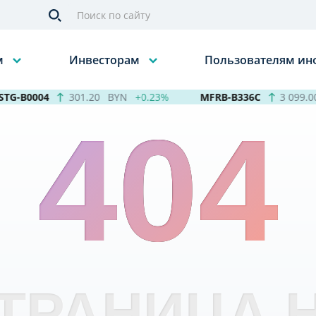
м
Инвесторам
Пользователям и
G-B0004
301.20
BYN
+0.23%
MFRB-B336C
3 099.00
404
ТРАНИЦА 