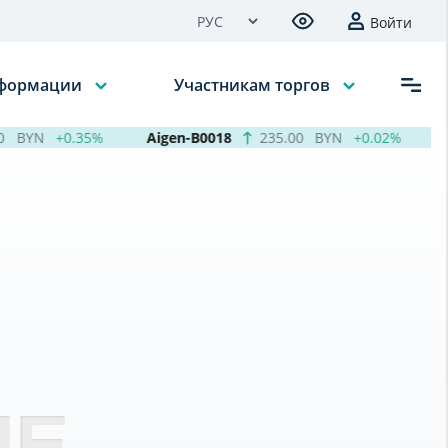
Войти
нформации
Участникам торгов
BYN
+0.35%
Aigen-B0018
235.00
BYN
+0.02%
НЕ