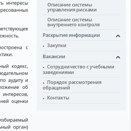
ть интересы
Описание системы
управления рисками
ересованных
Описание системы
внутреннего контроля
етствующее
Раскрытие информации
ежность.
Закупки
построена с
ктики.
Вакансии
ный кодекс,
Сотрудничество с учебными
заведениями
людательном
по аудиту и
Порядок рассмотрения
оложение об
обращений
 интересов,
Контакты
нней оценки
 избираемый
ьный орган)