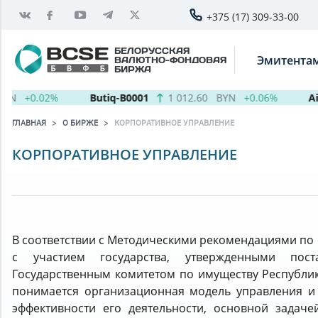
+375 (17) 309-33-00
БЕЛОРУССКАЯ
Эмитента
ВАЛЮТНО-ФОНДОВАЯ
БИРЖА
N
+0.02%
Butiq-B0001
1 012.60
BYN
+0.06%
Aige
ГЛАВНАЯ
О БИРЖЕ
КОРПОРАТИВНОЕ УПРАВЛЕНИЕ
КОРПОРАТИВНОЕ УПРАВЛЕНИЕ
В соответствии с Методическими рекомендациями по
с участием государства, утвержденными пост
Государственным комитетом по имуществу Республик
понимается организационная модель управления и
эффективности его деятельности, основной задаче