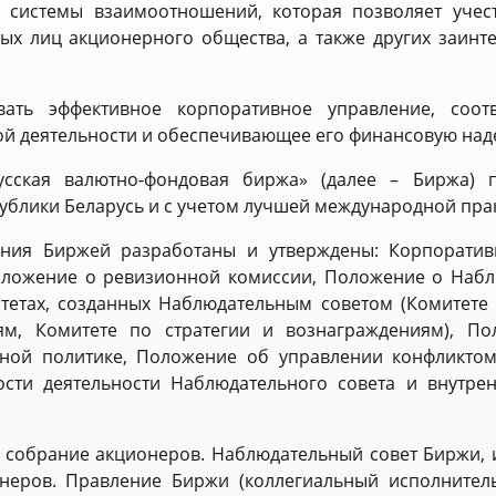
й системы взаимоотношений, которая позволяет учес
ых лиц акционерного общества, а также других заинт
ать эффективное корпоративное управление, соотв
ой деятельности и обеспечивающее его финансовую над
сская валютно-фондовая биржа» (далее – Биржа) 
ублики Беларусь и с учетом лучшей международной пра
ения Биржей разработаны и утверждены: Корпоратив
оложение о ревизионной комиссии, Положение о Наб
тетах, созданных Наблюдательным советом (Комитете 
м, Комитете по стратегии и вознаграждениям), П
ной политике, Положение об управлении конфликтом
сти деятельности Наблюдательного совета и внутре
 собрание акционеров. Наблюдательный совет Биржи,
неров. Правление Биржи (коллегиальный исполнител