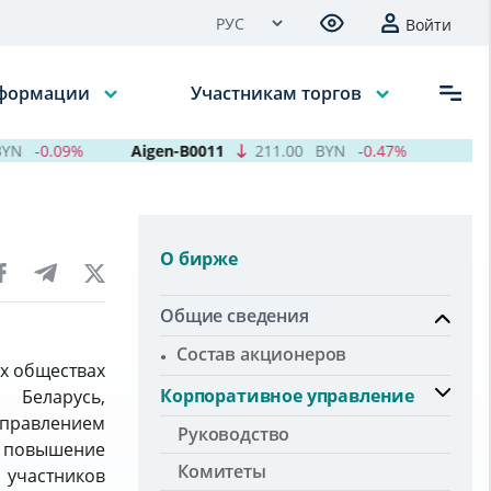
Войти
нформации
Участникам торгов
-0.09%
Aigen-B0011
211.00
BYN
-0.47%
Кур
О бирже
Общие сведения
Состав акционеров
х обществах
Корпоративное управление
 Беларусь,
управлением
Руководство
а повышение
Комитеты
 участников