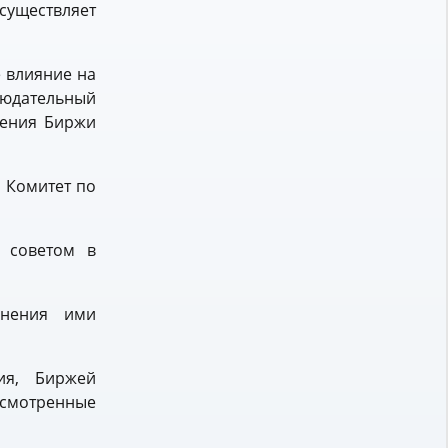
существляет
 влияние на
людательный
ления Биржи
 Комитет по
м советом в
лнения ими
ия, Биржей
усмотренные