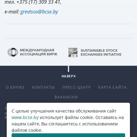
тел. +375 (17) 309 33 41,
e-mail:
grevtsov@bcse.by
НАВЕРХ
О БИРЖЕ
КОНТАКТЫ
ПРЕСС-ЦЕНТР
КАРТА САЙТА
ВАКАНСИИ
Телефон
+375 (17) 309 33 00
, факс
+375 (17) 390 14 70
. E-mail:
С целью улучшения качества обслуживания сайт
office@bcse.by
.
www.bcse.by
использует файлы cookie. Оставаясь на
Адрес: 220013 г. Минск ул. Сурганова д. 48а.
Карта проезда
нашем сайте, Вы соглашаетесь с использованием
файлов cookie.
© 2026, ОАО "Белорусская валютно-фондовая биржа"