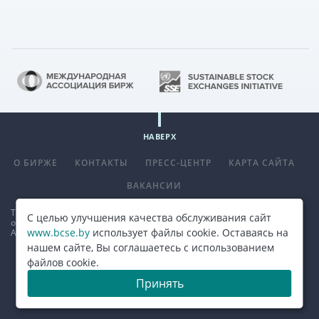
НАВЕРХ
О БИРЖЕ
КОНТАКТЫ
ПРЕСС-ЦЕНТР
КАРТА САЙТА
ВАКАНСИИ
Телефон
+375 (17) 309 33 00
, факс
+375 (17) 390 14 70
. E-mail:
С целью улучшения качества обслуживания сайт
office@bcse.by
.
www.bcse.by
использует файлы cookie. Оставаясь на
Адрес: 220013 г. Минск ул. Сурганова д. 48а.
Карта проезда
нашем сайте, Вы соглашаетесь с использованием
файлов cookie.
© 2026, ОАО "Белорусская валютно-фондовая биржа"
Принять