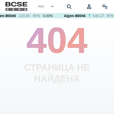
en-B0040
223.85
BYN
0.00%
Aigen-B0046
549.27
BYN
404
СТРАНИЦА НЕ
НАЙДЕНА