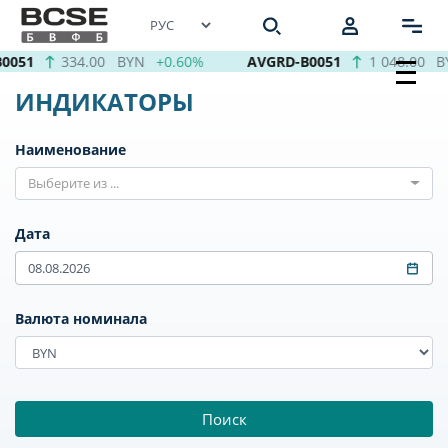
B0051
334.00
BYN
+0.60%
AVGRD-B0051
1 048.00
B
ИНДИКАТОРЫ
Наименование
Выберите из ...
Дата
Валюта номинала
Поиск