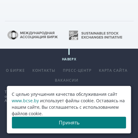
НАВЕРХ
О БИРЖЕ
КОНТАКТЫ
ПРЕСС-ЦЕНТР
КАРТА САЙТА
ВАКАНСИИ
Телефон
+375 (17) 309 33 00
, факс
+375 (17) 390 14 70
. E-mail:
С целью улучшения качества обслуживания сайт
office@bcse.by
.
www.bcse.by
использует файлы cookie. Оставаясь на
Адрес: 220013 г. Минск ул. Сурганова д. 48а.
Карта проезда
нашем сайте, Вы соглашаетесь с использованием
файлов cookie.
© 2026, ОАО "Белорусская валютно-фондовая биржа"
Принять