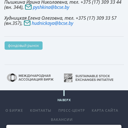
Пышкина Ирина Николаевна, тел. +375 (17) 309 33 44
(вн. 344),
pyshkina@bcse.by
Худницкая Елена Олеговна, тел. +375 (17) 309 33 57
(вн.357),
hudnickaya@bcse.by
фондовый рынок
НАВЕРХ
О БИРЖЕ
КОНТАКТЫ
ПРЕСС-ЦЕНТР
КАРТА САЙТА
ВАКАНСИИ