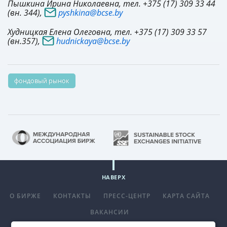
Пышкина Ирина Николаевна, тел. +375 (17) 309 33 44
(вн. 344),
pyshkina@bcse.by
Худницкая Елена Олеговна, тел. +375 (17) 309 33 57
(вн.357),
hudnickaya@bcse.by
фондовый рынок
НАВЕРХ
О БИРЖЕ
КОНТАКТЫ
ПРЕСС-ЦЕНТР
КАРТА САЙТА
ВАКАНСИИ