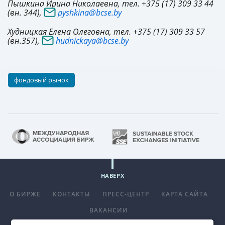
Пышкина Ирина Николаевна, тел. +375 (17) 309 33 44
(вн. 344),
pyshkina@bcse.by
Худницкая Елена Олеговна, тел. +375 (17) 309 33 57
(вн.357),
hudnickaya@bcse.by
фондовый рынок
НАВЕРХ
О БИРЖЕ
КОНТАКТЫ
ПРЕСС-ЦЕНТР
КАРТА САЙТА
ВАКАНСИИ