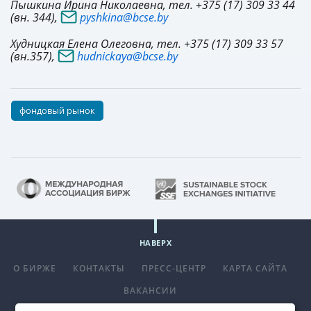
Пышкина Ирина Николаевна, тел. +375 (17) 309 33 44
(вн. 344),
pyshkina@bcse.by
Худницкая Елена Олеговна, тел. +375 (17) 309 33 57
(вн.357),
hudnickaya@bcse.by
фондовый рынок
НАВЕРХ
О БИРЖЕ
КОНТАКТЫ
ПРЕСС-ЦЕНТР
КАРТА САЙТА
ВАКАНСИИ