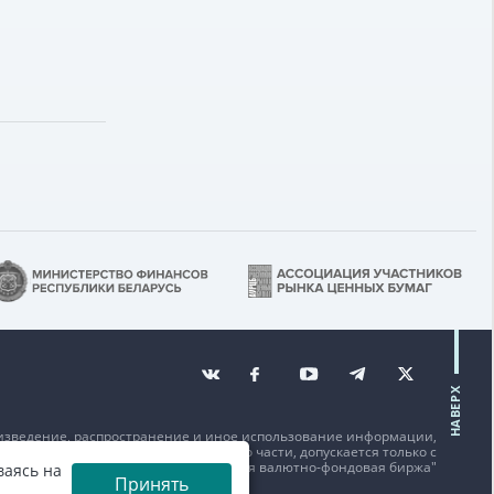
НАВЕРХ
изведение, распространение и иное использование информации,
щенной на данном веб-сайте или его части, допускается только с
исьменного согласия ОАО "Белорусская валютно-фондовая биржа"
ваясь на
Принять