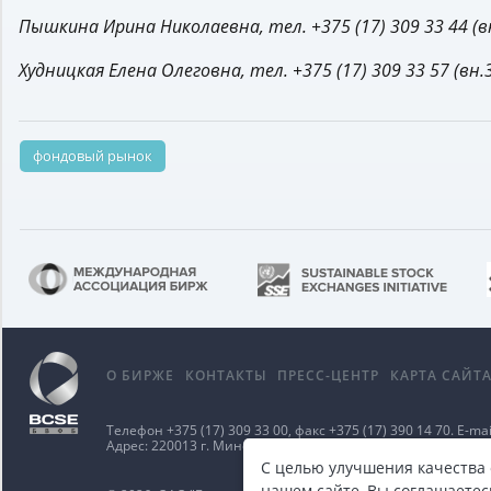
Пышкина Ирина Николаевна, тел. +375 (17) 309 33 44 (вн
Худницкая Елена Олеговна, тел. +375 (17) 309 33 57 (вн.
фондовый рынок
О БИРЖЕ
КОНТАКТЫ
ПРЕСС-ЦЕНТР
КАРТА САЙТ
Телефон
+375 (17) 309 33 00
, факс
+375 (17) 390 14 70
. E-mai
Адрес: 220013 г. Минск ул. Сурганова д. 48а.
Карта проезд
С целью улучшения качества
нашем сайте, Вы соглашаетес