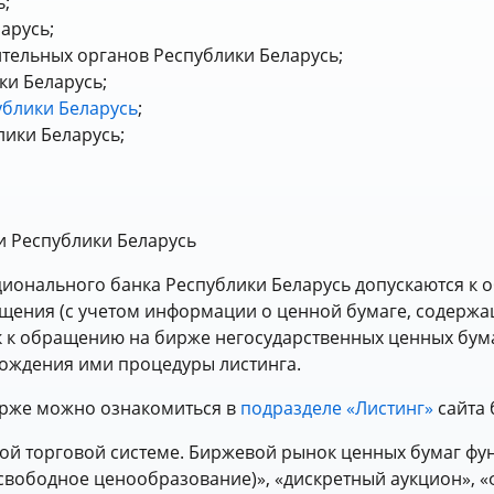
ь;
арусь;
тельных органов Республики Беларусь;
и Беларусь;
ублики Беларусь
;
лики Беларусь;
и Республики Беларусь
ционального банка Республики Беларусь допускаются к
щения (с учетом информации о ценной бумаге, содержа
к к обращению на бирже негосударственных ценных бум
ождения ими процедуры листинга.
ирже можно ознакомиться в
подразделе «Листинг»
сайта 
ой торговой системе. Биржевой рынок ценных бумаг фу
свободное ценообразование)», «дискретный аукцион», 