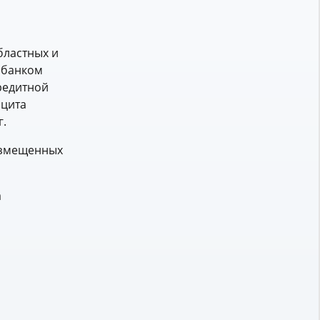
бластных и
 банком
редитной
ицита
г.
размещенных
а