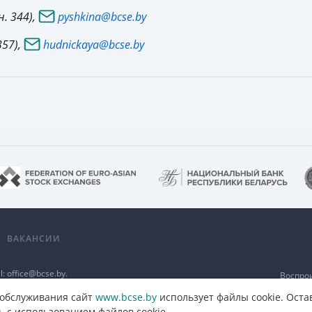
. 344),
pyshkina@bcse.by
357),
hudnickaya@bcse.by
А
ВАКАНСИИ
l:
office@bcse.by
.
Воспро
а
разме
п
 обслуживания сайт
www.bcse.by
использует файлы cookie. Оста
ь с использованием файлов cookie.