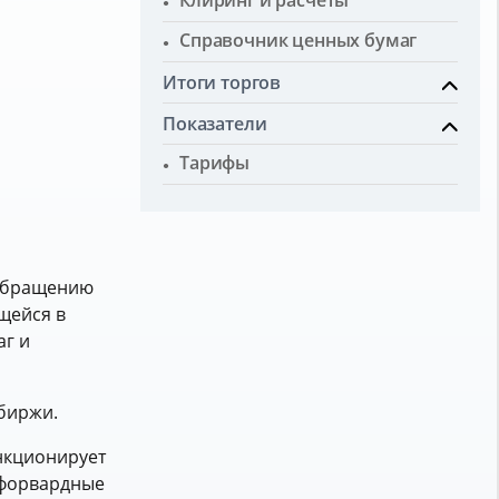
Клиринг и расчеты
Справочник ценных бумаг
Итоги торгов
Показатели
Тарифы
 обращению
щейся в
аг и
биржи.
нкционирует
«форвардные