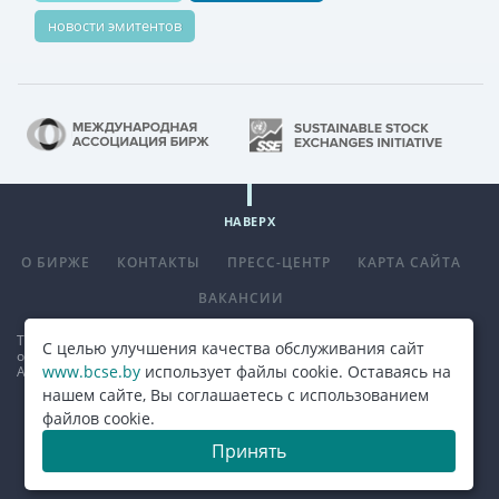
новости эмитентов
НАВЕРХ
О БИРЖЕ
КОНТАКТЫ
ПРЕСС-ЦЕНТР
КАРТА САЙТА
ВАКАНСИИ
Телефон
+375 (17) 309 33 00
, факс
+375 (17) 390 14 70
. E-mail:
С целью улучшения качества обслуживания сайт
office@bcse.by
.
www.bcse.by
использует файлы cookie. Оставаясь на
Адрес: 220013 г. Минск ул. Сурганова д. 48а.
Карта проезда
нашем сайте, Вы соглашаетесь с использованием
файлов cookie.
© 2026, ОАО "Белорусская валютно-фондовая биржа"
Принять