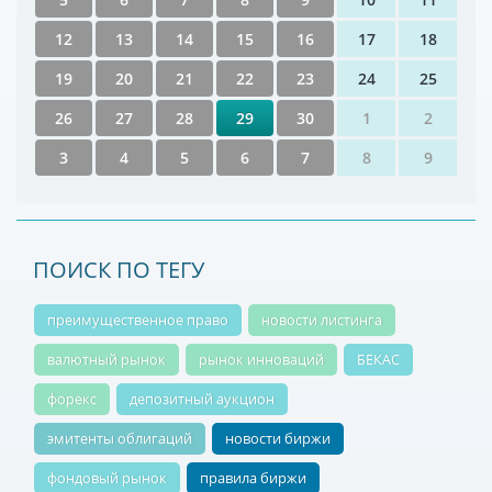
12
13
14
15
16
17
18
19
20
21
22
23
24
25
26
27
28
29
30
1
2
3
4
5
6
7
8
9
ПОИСК ПО ТЕГУ
преимущественное право
новости листинга
валютный рынок
рынок инноваций
БЕКАС
форекс
депозитный аукцион
эмитенты облигаций
новости биржи
фондовый рынок
правила биржи