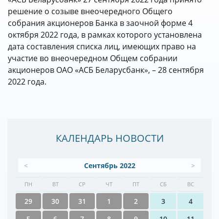
решение о созыве внеочередного Общего
собрания акционеров Банка в заочной форме 4
октября 2022 года, в рамках которого установлена
дата составления списка лиц, имеющих право на
участие во внеочередном Общем собрании
акционеров ОАО «АСБ Беларусбанк», – 28 сентября
2022 года.
КАЛЕНДАРЬ НОВОСТИ
<
Сентябрь 2022
>
ПН
ВТ
СР
ЧТ
ПТ
СБ
ВС
29
30
31
1
2
3
4
5
6
7
8
9
10
11