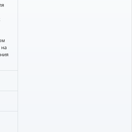
ля
к
ом
 на
ения