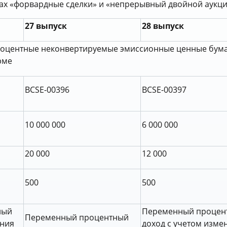
ах «форвардные сделки» и «непрерывный двойной аукци
27 выпуск
28 выпуск
оцентные неконвертируемые эмиссионные ценные бума
рме
BCSE-00396
BCSE-00397
10 000 000
6 000 000
20 000
12 000
500
500
ный
Переменный процен
Переменный процентный
ения
доход с учетом изме