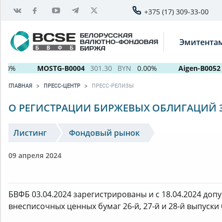
+375 (17) 309-33-00
БЕЛОРУССКАЯ
Эмитента
ВАЛЮТНО-ФОНДОВАЯ
БИРЖА
%
MOSTG-B0004
301.30
BYN
0.00%
Aigen-B0052
ГЛАВНАЯ
ПРЕСС-ЦЕНТР
ПРЕСС-РЕЛИЗЫ
О РЕГИСТРАЦИИ БИРЖЕВЫХ ОБЛИГАЦИЙ З
Листинг
Фондовый рынок
09 апреля 2024
БВФБ 03.04.2024 зарегистрированы и с 18.04.2024 д
внесписочных ценных бумаг 26-й, 27-й и 28-й выпуск