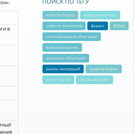
ПОИСК ПО ТЕГУ
он».
новости биржи
новости листинга
новости эмитентов
форекс
БЕКАС
ги в
корпоративные облигации
валютный рынок
эмитенты облигаций
рынок инноваций
правила биржи
итоги торгов
срочный рынок
тный
нения