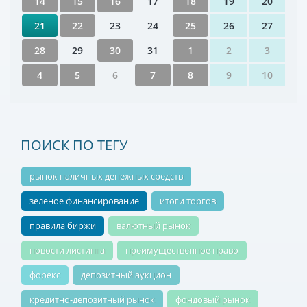
14
15
16
17
18
19
20
21
22
23
24
25
26
27
28
29
30
31
1
2
3
4
5
6
7
8
9
10
ПОИСК ПО ТЕГУ
рынок наличных денежных средств
зеленое финансирование
итоги торгов
правила биржи
валютный рынок
новости листинга
преимущественное право
форекс
депозитный аукцион
кредитно-депозитный рынок
фондовый рынок