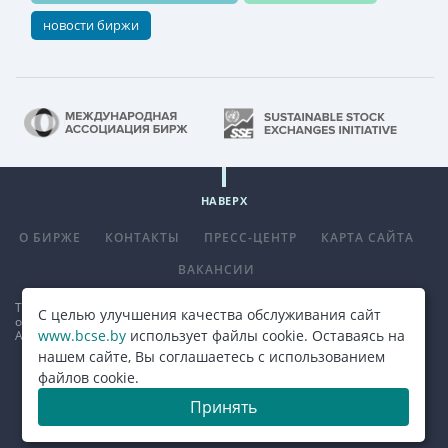
новости биржи
НАВЕРХ
О БИРЖЕ
КОНТАКТЫ
ПРЕСС-ЦЕНТР
КАРТА САЙТА
ВАКАНСИИ
Телефон
+375 (17) 309 33 00
, факс
+375 (17) 390 14 70
. E-mail:
С целью улучшения качества обслуживания сайт
office@bcse.by
.
www.bcse.by
использует файлы cookie. Оставаясь на
Адрес: 220013 г. Минск ул. Сурганова д. 48а.
Карта проезда
нашем сайте, Вы соглашаетесь с использованием
файлов cookie.
© 2026, ОАО "Белорусская валютно-фондовая биржа"
Принять