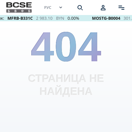
к:
MFRB-B331C
2 983.10
BYN
0.00%
MOSTG-B0004
301.
404
СТРАНИЦА НЕ
НАЙДЕНА