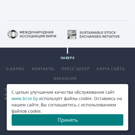
НАВЕРХ
О БИРЖЕ
КОНТАКТЫ
ПРЕСС-ЦЕНТР
КАРТА САЙТА
ВАКАНСИИ
Телефон
+375 (17) 309 33 00
, факс
+375 (17) 390 14 70
. E-mail:
С целью улучшения качества обслуживания сайт
office@bcse.by
.
www.bcse.by
использует файлы cookie. Оставаясь на
Адрес: 220013 г. Минск ул. Сурганова д. 48а.
Карта проезда
нашем сайте, Вы соглашаетесь с использованием
файлов cookie.
© 2026, ОАО "Белорусская валютно-фондовая биржа"
Принять