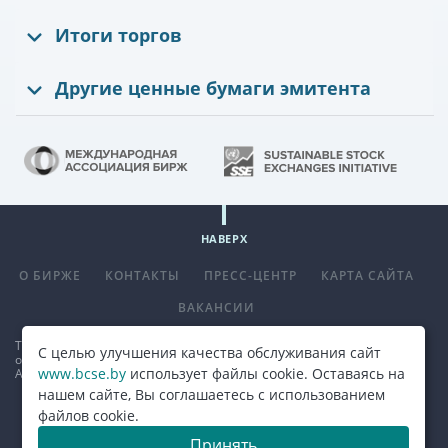
Итоги торгов
Другие ценные бумаги эмитента
НАВЕРХ
О БИРЖЕ
КОНТАКТЫ
ПРЕСС-ЦЕНТР
КАРТА САЙТА
ВАКАНСИИ
Телефон
+375 (17) 309 33 00
, факс
+375 (17) 390 14 70
. E-mail:
С целью улучшения качества обслуживания сайт
office@bcse.by
.
www.bcse.by
использует файлы cookie. Оставаясь на
Адрес: 220013 г. Минск ул. Сурганова д. 48а.
Карта проезда
нашем сайте, Вы соглашаетесь с использованием
файлов cookie.
© 2026, ОАО "Белорусская валютно-фондовая биржа"
Принять