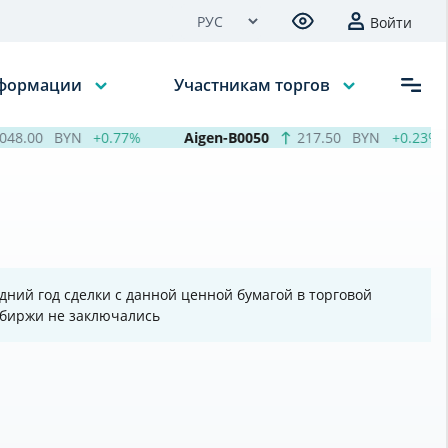
Войти
нформации
Участникам торгов
48.00
BYN
+0.77%
Aigen-B0050
217.50
BYN
+0.23%
дний год сделки с данной ценной бумагой в торговой
 биржи не заключались