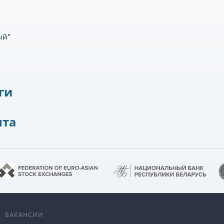
ый"
ги
нта
А
ВАКАНСИИ