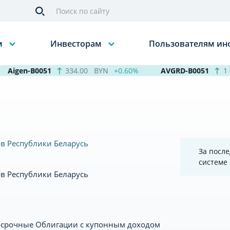
м
Инвесторам
Пользователям и
Aigen-B0051
334.00
BYN
+0.60%
AVGRD-B0051
1 0
в Республики Беларусь
За после
системе
в Республики Беларусь
осрочные Облигации с купонным доходом