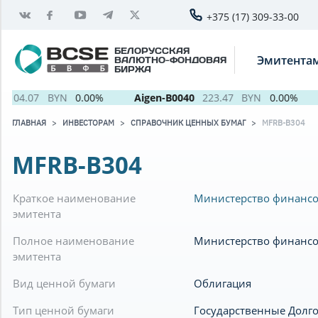
+375 (17) 309-33-00
БЕЛОРУССКАЯ
Эмитента
ВАЛЮТНО-ФОНДОВАЯ
БИРЖА
104.07
BYN
0.00%
Aigen-B0040
223.47
BYN
0.00%
ГЛАВНАЯ
ИНВЕСТОРАМ
СПРАВОЧНИК ЦЕННЫХ БУМАГ
MFRB-B304
MFRB-B304
Краткое наименование
Министерство финансо
эмитента
Полное наименование
Министерство финансо
эмитента
Вид ценной бумаги
Облигация
Тип ценной бумаги
Государственные Долг