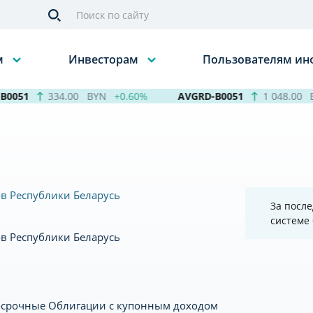
м
Инвесторам
Пользователям и
0051
334.00
BYN
+0.60%
AVGRD-B0051
1 048.00
B
в Республики Беларусь
За после
системе
в Республики Беларусь
осрочные Облигации с купонным доходом