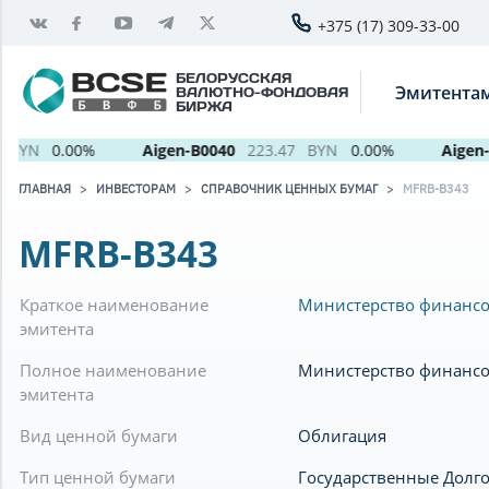
+375 (17) 309-33-00
БЕЛОРУССКАЯ
Эмитента
ВАЛЮТНО-ФОНДОВАЯ
БИРЖА
BYN
0.00%
Aigen-B0040
223.47
BYN
0.00%
Aigen-B
ГЛАВНАЯ
ИНВЕСТОРАМ
СПРАВОЧНИК ЦЕННЫХ БУМАГ
MFRB-B343
MFRB-B343
Краткое наименование
Министерство финансо
эмитента
Полное наименование
Министерство финансо
эмитента
Вид ценной бумаги
Облигация
Тип ценной бумаги
Государственные Долг