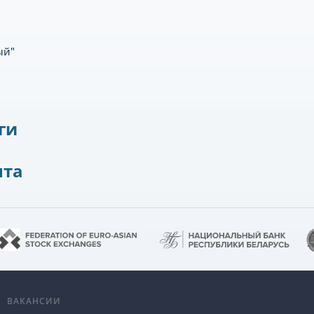
ый"
ги
нта
А
ВАКАНСИИ