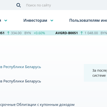
м
Инвесторам
Пользователям и
1
334.00
BYN
+0.60%
AVGRD-B0051
1 048.00
BYN
в Республики Беларусь
За после
системе
в Республики Беларусь
осрочные Облигации с купонным доходом