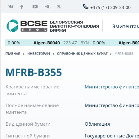
+375 (17) 309-33-00
БЕЛОРУССКАЯ
Эмитента
ВАЛЮТНО-ФОНДОВАЯ
БИРЖА
N
0.00%
Aigen-B0040
223.47
BYN
0.00%
Aigen-B005
ГЛАВНАЯ
ИНВЕСТОРАМ
СПРАВОЧНИК ЦЕННЫХ БУМАГ
MFRB-B355
MFRB-B355
Краткое наименование
Министерство финансо
эмитента
Полное наименование
Министерство финансо
эмитента
Вид ценной бумаги
Облигация
Тип ценной бумаги
Государственные Долг