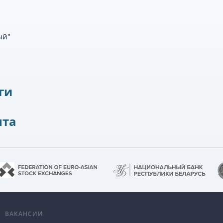
ый"
ги
нта
А
ВАКАНСИИ