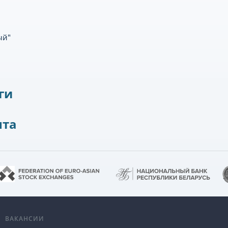
ый"
ги
нта
А
ВАКАНСИИ