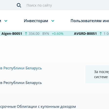
м
Инвесторам
Пользователям и
Aigen-B0051
334.00
BYN
+0.60%
AVGRD-B0051
1 048
в Республики Беларусь
За после
системе
в Республики Беларусь
осрочные Облигации с купонным доходом