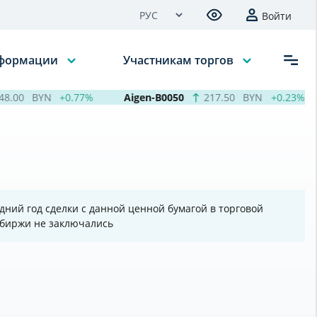
Войти
нформации
Участникам торгов
.00
BYN
+0.77%
Aigen-B0050
217.50
BYN
+0.23%
дний год сделки с данной ценной бумагой в торговой
 биржи не заключались