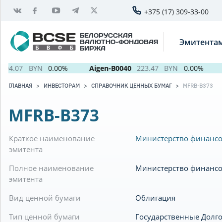
+375 (17) 309-33-00
БЕЛОРУССКАЯ
Эмитента
ВАЛЮТНО-ФОНДОВАЯ
БИРЖА
04.07
BYN
0.00%
Aigen-B0040
223.47
BYN
0.00%
ГЛАВНАЯ
ИНВЕСТОРАМ
СПРАВОЧНИК ЦЕННЫХ БУМАГ
MFRB-B373
MFRB-B373
Краткое наименование
Министерство финансо
эмитента
Полное наименование
Министерство финансо
эмитента
Вид ценной бумаги
Облигация
Тип ценной бумаги
Государственные Долг