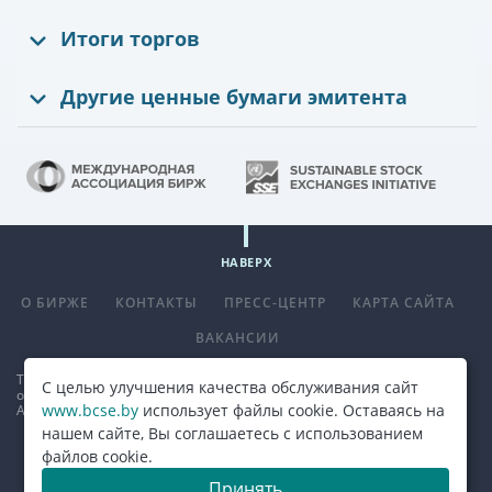
Итоги торгов
Другие ценные бумаги эмитента
НАВЕРХ
О БИРЖЕ
КОНТАКТЫ
ПРЕСС-ЦЕНТР
КАРТА САЙТА
ВАКАНСИИ
Телефон
+375 (17) 309 33 00
, факс
+375 (17) 390 14 70
. E-mail:
С целью улучшения качества обслуживания сайт
office@bcse.by
.
www.bcse.by
использует файлы cookie. Оставаясь на
Адрес: 220013 г. Минск ул. Сурганова д. 48а.
Карта проезда
нашем сайте, Вы соглашаетесь с использованием
файлов cookie.
© 2026, ОАО "Белорусская валютно-фондовая биржа"
Принять