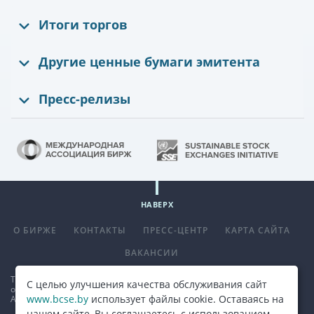
Итоги торгов
Другие ценные бумаги эмитента
Пресс-релизы
НАВЕРХ
О БИРЖЕ
КОНТАКТЫ
ПРЕСС-ЦЕНТР
КАРТА САЙТА
ВАКАНСИИ
Телефон
+375 (17) 309 33 00
, факс
+375 (17) 390 14 70
. E-mail:
С целью улучшения качества обслуживания сайт
office@bcse.by
.
www.bcse.by
использует файлы cookie. Оставаясь на
Адрес: 220013 г. Минск ул. Сурганова д. 48а.
Карта проезда
нашем сайте, Вы соглашаетесь с использованием