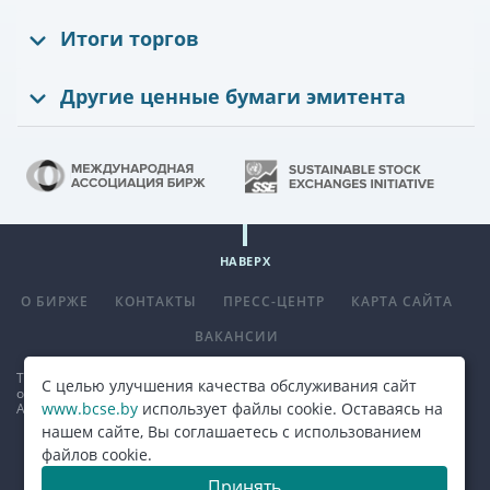
Итоги торгов
Другие ценные бумаги эмитента
НАВЕРХ
О БИРЖЕ
КОНТАКТЫ
ПРЕСС-ЦЕНТР
КАРТА САЙТА
ВАКАНСИИ
Телефон
+375 (17) 309 33 00
, факс
+375 (17) 390 14 70
. E-mail:
С целью улучшения качества обслуживания сайт
office@bcse.by
.
www.bcse.by
использует файлы cookie. Оставаясь на
Адрес: 220013 г. Минск ул. Сурганова д. 48а.
Карта проезда
нашем сайте, Вы соглашаетесь с использованием
файлов cookie.
© 2026, ОАО "Белорусская валютно-фондовая биржа"
Принять