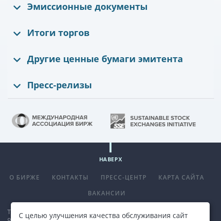
Эмиссионные документы
Итоги торгов
Другие ценные бумаги эмитента
Пресс-релизы
НАВЕРХ
О БИРЖЕ
КОНТАКТЫ
ПРЕСС-ЦЕНТР
КАРТА САЙТА
ВАКАНСИИ
Телефон
+375 (17) 309 33 00
, факс
+375 (17) 390 14 70
. E-mail:
С целью улучшения качества обслуживания сайт
office@bcse.by
.