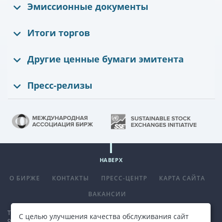
Эмиссионные документы
Итоги торгов
Другие ценные бумаги эмитента
Пресс-релизы
НАВЕРХ
О БИРЖЕ
КОНТАКТЫ
ПРЕСС-ЦЕНТР
КАРТА САЙТА
ВАКАНСИИ
Телефон
+375 (17) 309 33 00
, факс
+375 (17) 390 14 70
. E-mail:
С целью улучшения качества обслуживания сайт
office@bcse.by
.