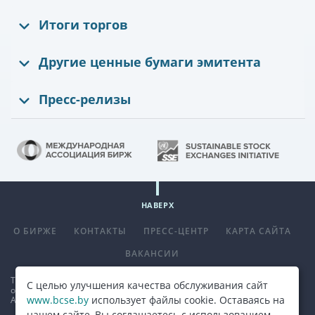
Итоги торгов
Другие ценные бумаги эмитента
Пресс-релизы
НАВЕРХ
О БИРЖЕ
КОНТАКТЫ
ПРЕСС-ЦЕНТР
КАРТА САЙТА
ВАКАНСИИ
Телефон
+375 (17) 309 33 00
, факс
+375 (17) 390 14 70
. E-mail:
С целью улучшения качества обслуживания сайт
office@bcse.by
.
www.bcse.by
использует файлы cookie. Оставаясь на
Адрес: 220013 г. Минск ул. Сурганова д. 48а.
Карта проезда
нашем сайте, Вы соглашаетесь с использованием